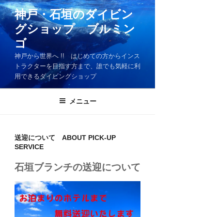
コ
神戸・石垣のダイビン
ン
グショップ ブルミン
テ
ン
ゴ
ツ
神戸から世界へ !! はじめての方からインス
へ
トラクターを目指す方まで、誰でも気軽に利
ス
用できるダイビングショップ
キ
ッ
メニュー
プ
送迎について ABOUT PICK-UP
SERVICE
石垣ブランチの送迎について