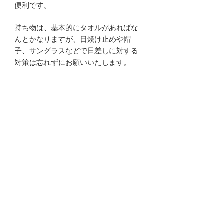
便利です。
持ち物は、基本的にタオルがあればな
んとかなりますが、日焼け止めや帽
子、サングラスなどで日差しに対する
対策は忘れずにお願いいたします。
冬場でも、石垣島の日差しはかなり強
いです。
ダイビングのコースに参加される方
は、ダイビング器材（レンタルの方以
外）、Cカードとログブック（体験ダ
イビングやライセンス講習の方以外）
をご持参ください。シュノーケルコー
スに参加される方のシュノーケル器材
は当店で準備させていただきますが、
使い慣れたご自分の器材がございまし
たら、ご自由にお持ちください。