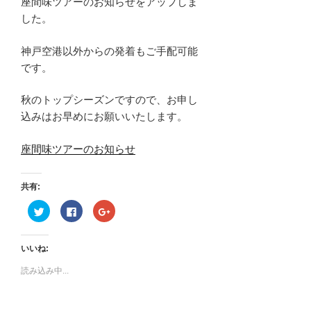
座間味ツアーのお知らせをアップしま
した。
神戸空港以外からの発着もご手配可能
です。
秋のトップシーズンですので、お申し
込みはお早めにお願いいたします。
座間味ツアーのお知らせ
共有:
ク
F
ク
リ
a
リ
ッ
c
ッ
ク
e
ク
し
b
し
いいね:
て
o
て
T
o
G
w
k
o
読み込み中...
i
で
o
t
共
g
t
有
l
e
す
e
r
る
+