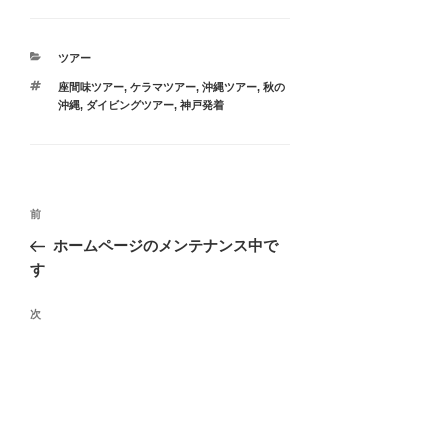
カ
ツアー
テ
タ
座間味ツアー
,
ケラマツアー
,
沖縄ツアー
,
秋の
ゴ
グ
沖縄
,
ダイビングツアー
,
神戸発着
リ
ー
投
過
前
稿
去
ホームページのメンテナンス中で
ナ
の
す
ビ
投
稿
ゲ
次
次
の
ー
ガラゴスツアーのご案内をアップしま
投
した
シ
稿
ョ
ン