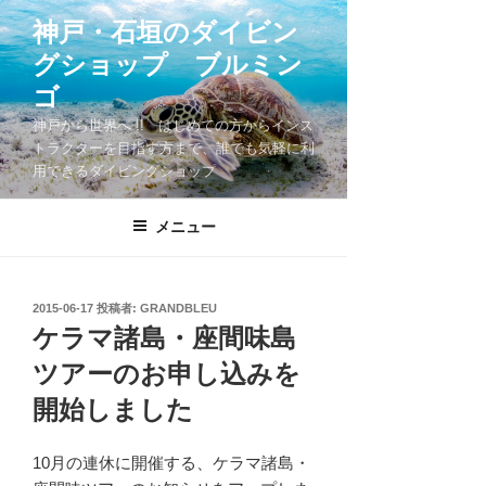
コ
神戸・石垣のダイビン
ン
グショップ ブルミン
テ
ン
ゴ
ツ
神戸から世界へ !! はじめての方からインス
へ
トラクターを目指す方まで、誰でも気軽に利
ス
用できるダイビングショップ
キ
ッ
メニュー
プ
投
2015-06-17
投稿者:
GRANDBLEU
稿
ケラマ諸島・座間味島
日:
ツアーのお申し込みを
開始しました
10月の連休に開催する、ケラマ諸島・