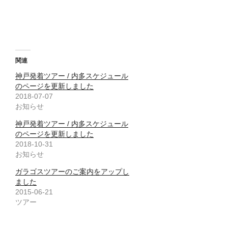
で
に
で
共
は
共
有
ク
有
(
リ
(
新
ッ
新
し
ク
し
い
し
い
ウ
て
ウ
ィ
く
ィ
ン
だ
ン
関連
ド
さ
ド
ウ
い
ウ
神戸発着ツアー / 内多スケジュール
で
(
で
開
新
開
のページを更新しました
き
し
き
ま
い
ま
2018-07-07
す
ウ
す
お知らせ
)
ィ
)
ン
ド
神戸発着ツアー / 内多スケジュール
ウ
で
のページを更新しました
開
2018-10-31
き
ま
お知らせ
す
)
ガラゴスツアーのご案内をアップし
ました
2015-06-21
ツアー