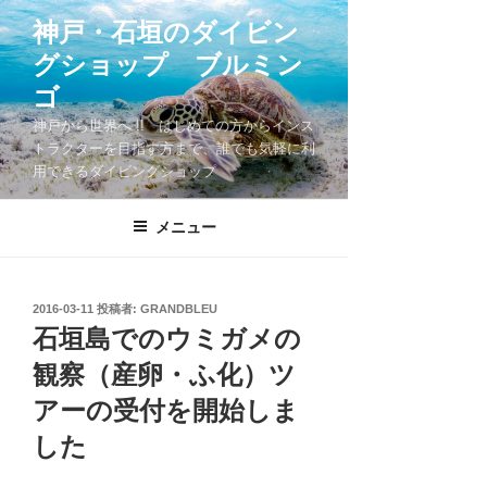
コ
神戸・石垣のダイビン
ン
グショップ ブルミン
テ
ン
ゴ
ツ
神戸から世界へ !! はじめての方からインス
へ
トラクターを目指す方まで、誰でも気軽に利
ス
用できるダイビングショップ
キ
ッ
メニュー
プ
投
2016-03-11
投稿者:
GRANDBLEU
稿
石垣島でのウミガメの
日:
観察（産卵・ふ化）ツ
アーの受付を開始しま
した