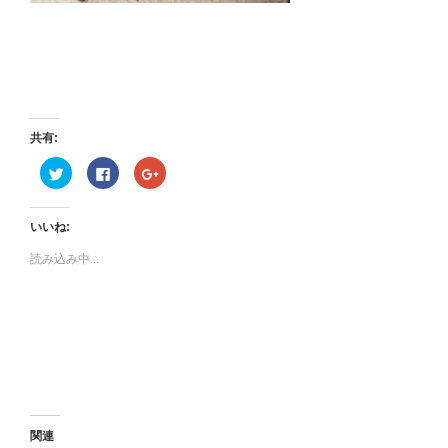
共有:
ク
F
ク
リ
a
リ
ッ
c
ッ
ク
e
ク
し
b
し
いいね:
て
o
て
T
o
G
w
k
o
読み込み中...
i
で
o
t
共
g
t
有
l
e
す
e
r
る
+
で
に
で
共
は
共
有
ク
有
(
リ
(
新
ッ
新
し
ク
し
い
し
い
ウ
て
ウ
ィ
く
ィ
ン
だ
ン
関連
ド
さ
ド