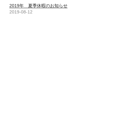
ウ
い
ウ
2019年 夏季休暇のお知らせ
で
(
で
開
新
開
2019-08-12
き
し
き
ま
い
ま
お知らせ
す
ウ
す
)
ィ
)
新型コロナウイルス感染拡大防止の
ン
ド
ための対応について
ウ
で
2020-04-01
開
お知らせ
き
ま
す
新型コロナウイルス感染拡大防止の
)
ための休業期間の延長について
2020-05-07
お知らせ
カ
お知らせ
,
ツアー
テ
タ
石垣島
,
ウミガメ
,
ウミガメ産卵
,
アカウミガメ
,
ゴ
グ
アオウミガメ
,
タイマイ
,
ウミガメ観察
,
ウミガ
リ
メふ化
ー