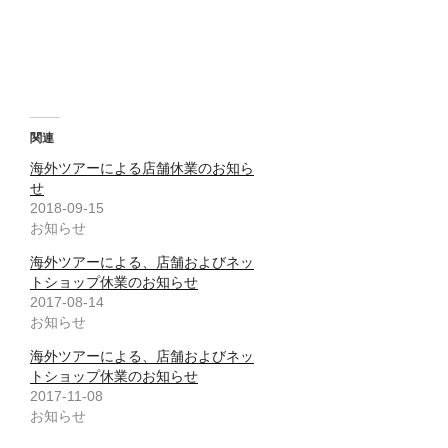
e
す
e
r
る
+
で
に
で
共
は
共
有
ク
有
(
リ
(
新
ッ
新
し
ク
し
い
し
い
ウ
て
ウ
ィ
く
ィ
ン
だ
ン
関連
ド
さ
ド
ウ
い
ウ
海外ツアーによる店舗休業のお知ら
で
(
で
開
新
開
せ
き
し
き
ま
い
ま
2018-09-15
す
ウ
す
お知らせ
)
ィ
)
ン
ド
海外ツアーによる、店舗およびネッ
ウ
で
トショップ休業のお知らせ
開
2017-08-14
き
ま
お知らせ
す
)
海外ツアーによる、店舗およびネッ
トショップ休業のお知らせ
2017-11-08
お知らせ