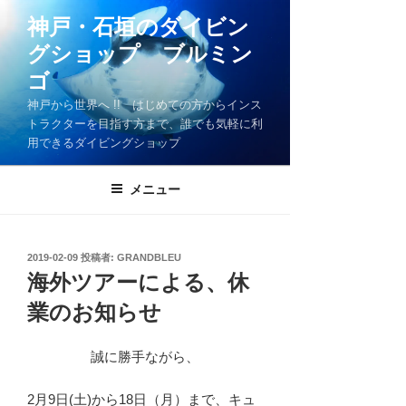
コ
神戸・石垣のダイビン
ン
グショップ ブルミン
テ
ン
ゴ
ツ
神戸から世界へ !! はじめての方からインス
へ
トラクターを目指す方まで、誰でも気軽に利
ス
用できるダイビングショップ
キ
ッ
メニュー
プ
投
2019-02-09
投稿者:
GRANDBLEU
稿
海外ツアーによる、休
日:
業のお知らせ
誠に勝手ながら、
2月9日(土)から18日（月）まで、キュ