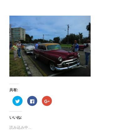
共有:
ク
F
ク
リ
a
リ
ッ
c
ッ
ク
e
ク
し
b
し
いいね:
て
o
て
T
o
G
w
k
o
読み込み中...
i
で
o
t
共
g
t
有
l